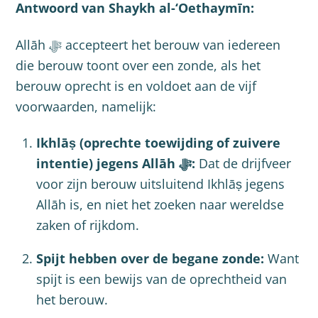
Antwoord van Shaykh al-‘Oethaymīn:
Allāh ﷻ accepteert het berouw van iedereen
die berouw toont over een zonde, als het
berouw oprecht is en voldoet aan de vijf
voorwaarden, namelijk:
Ikhlāṣ (oprechte toewijding of zuivere
intentie) jegens Allāh ﷻ:
Dat de drijfveer
voor zijn berouw uitsluitend Ikhlāṣ jegens
Allāh is, en niet het zoeken naar wereldse
zaken of rijkdom.
Spijt hebben over de begane zonde:
Want
spijt is een bewijs van de oprechtheid van
het berouw.