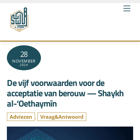
Skip
Me
to
content
28
NOVEMBER
2024
De vijf voorwaarden voor de
acceptatie van berouw — Shaykh
al-‘Oethaymīn
Adviezen
,
Vraag&Antwoord