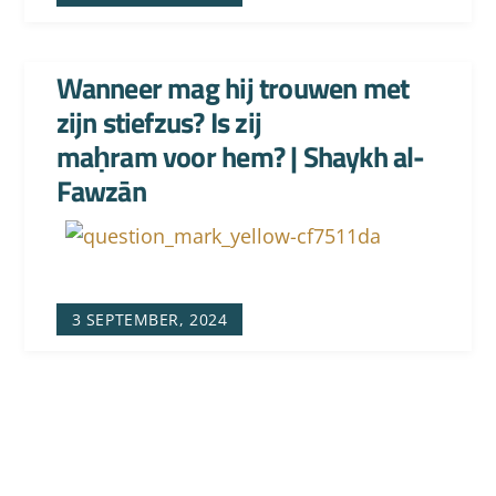
Wanneer mag hij trouwen met
zijn stiefzus? Is zij
maḥram voor hem? | Shaykh al-
Fawzān
3 SEPTEMBER, 2024