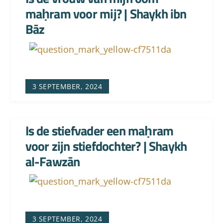
maḥram voor mij? | Shaykh ibn
Bāz
3 SEPTEMBER, 2024
Is de stiefvader een maḥram
voor zijn stiefdochter? | Shaykh
al-Fawzān
3 SEPTEMBER, 2024