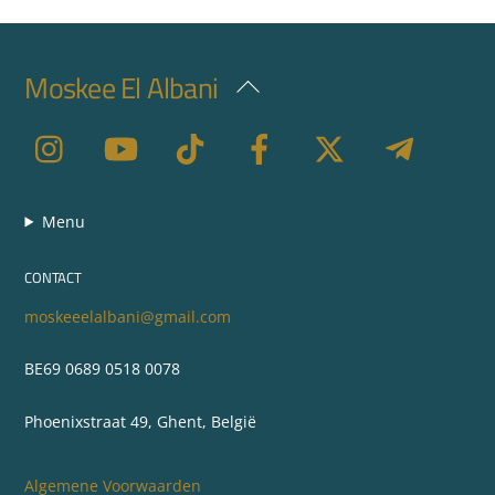
Moskee El Albani
Back
To
Top
Menu
CONTACT
moskeeelalbani@gmail.com
BE69 0689 0518 0078
Phoenixstraat 49, Ghent, België
Algemene Voorwaarden