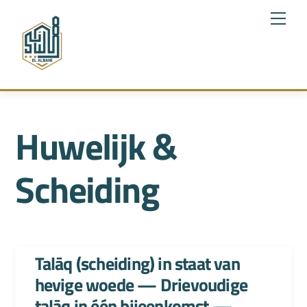
Skip
Me
to
content
Huwelijk &
Scheiding
Talāq (scheiding) in staat van
hevige woede — Drievoudige
talāq in één bijeenkomst —