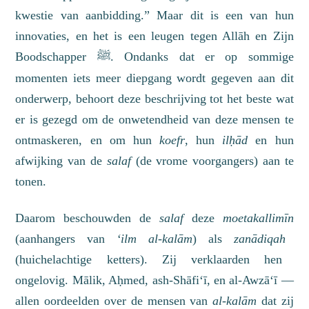
kwestie van aanbidding.” Maar dit is een van hun
innovaties, en het is een leugen tegen Allāh en Zijn
Boodschapper
. Ondanks dat er op sommige
ﷺ
momenten iets meer diepgang wordt gegeven aan dit
onderwerp, behoort deze beschrijving tot het beste wat
er is gezegd om de onwetendheid van deze mensen te
ontmaskeren, en om hun
koefr
, hun
ilḥād
en hun
afwijking van de
salaf
(de vrome voorgangers) aan te
tonen.
Daarom beschouwden de
salaf
deze
m
oe
takallimīn
(aanhangers van
‘ilm al-kalām
) als
zanādiqah
(
huichelachtige ketters
). Zij verklaarden hen
ongelovig. Mālik, Aḥm
e
d, ash-Shāfi
‘
ī, en al-Awzā
‘
ī —
allen oordeelden
over
de mensen van
al-kalām
dat zij