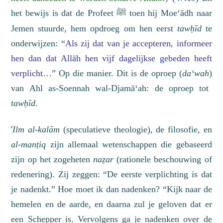
het bewijs is dat de Profeet
toen hij M
oe‘
ādh naar
ﷺ
Jemen stuurde, hem opdroeg om hen eerst
tawḥīd
te
onderwijzen:
“Als zij dat van je accepteren, informeer
hen dan dat Allāh hen vijf dagelijkse gebeden heeft
verplicht…”
Op die manier. D
it is de oproep
(
da‘wah
)
van Ahl as-Soennah wal-Djamā‘ah: de oproep tot
tawḥīd
.
‘
I
lm al-kalām
(
speculatieve theologie
), de filosofie, en
al-manṭiq
zijn allemaal wetenschappen die gebaseerd
zijn op het zogeheten
naẓar
(rationele beschouwing of
redenering). Zij zeggen: “De eerste verplichting is dat
je nadenkt.” Hoe moet ik dan nadenken? “Kijk naar de
hemelen en de aarde, en daarna zul je geloven dat er
een Schepper is. Vervolgens ga je nadenken over de