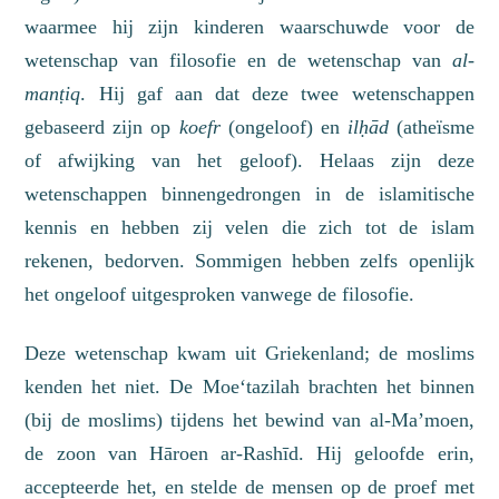
waarmee hij zijn kinderen waarschuw
de
voor de
wetenschap van
filosofie en
de wetenschap van
al-
manṭiq
. Hij gaf aan dat deze twee wetenschappen
gebaseerd zijn op
koefr
(ongeloof)
en
ilḥād
(a
theïsme
of afwijking van het geloof
). Helaas zijn deze
wetenschappen binnengedrongen in de islamitische
kennis en hebben zij velen die zich tot de islam
rekenen, bedorven. Sommigen hebben zelfs openlijk
het ongeloof uitgesproken vanwege de filosofie.
Deze wetenschap kwam uit Griekenland; de moslims
kenden
het
niet. De Moe‘tazilah brachten het binnen
(bij de moslims)
tijdens het bewind van al-Ma’moen,
de zoon van Hāroen ar-Rashīd. Hij geloofde erin,
accepteerde het, en stelde de mensen op de proef met