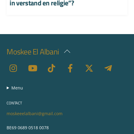
in verstand en religie”?
Moskee El Albani
Back
To
Top
Menu
CONTACT
moskeeelalbani@gmail.com
BE69 0689 0518 0078