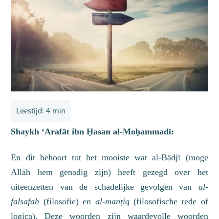
Shaykh ‘Arafāt ibn Ḥasan al-Moḥammadī:
En dit behoort tot het mooiste wat al-Bādjī (moge
Allāh hem genadig zijn) heeft gezegd over het
uiteenzetten van de schadelijke gevolgen van
al-
falsafah
(filosofie) en
al-manṭiq
(filosofische rede
of
logica
). Deze woorden zijn waardevolle woorden