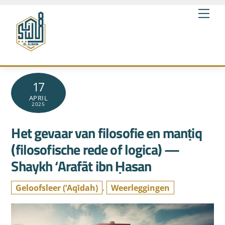
Skip
Me
to
content
17
APRIL
2025
Het gevaar van filosofie en manṭiq
(filosofische rede of logica) —
Shaykh ‘Arafāt ibn Ḥasan
Geloofsleer (‘Aqīdah)
,
Weerleggingen