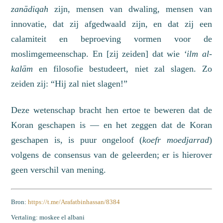
zanādiqah
zijn,
mensen van dwaling
,
mensen van
innovatie
, dat zij afgedwaald zijn, en dat zij een
calamiteit en beproeving
vormen voor de
moslimgemeenschap
. En
[zij zeiden]
dat wie
‘ilm al-
kalām
en filosofie bestudeert,
niet
zal slagen. Zo
zeiden zij: “Hij zal niet slagen!”
Deze wetenschap bracht hen ertoe te beweren dat de
Koran geschapen is — en het zeggen dat de Koran
geschapen is, is puur ongeloof (
k
oe
fr m
oedj
arrad
)
volgens de consensus van de geleerden; er is hierover
geen verschil van mening.
Bron:
https://t.me/Arafatbinhassan/8384
Vertaling: moskee el albani