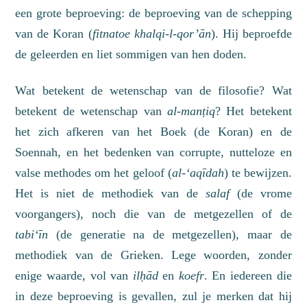
een grote beproeving: de beproeving van de schepping
van de Koran (
fitnatoe khalqi-l-qor’ān
). Hij beproefde
de geleerden en liet sommigen van hen doden.
Wat betekent de wetenschap van de filosofie? Wat
betekent de wetenschap van
al-manṭiq
? Het betekent
het zich afkeren van het Boek (de Koran) en de
Soennah, en het bedenken van corrupte, nutteloze en
valse methodes om het geloof
(
al-‘aqīdah
)
te bewijzen.
Het is niet de methodiek van de
salaf
(de vrome
voorgangers), noch die van de metgezellen of de
tabi
‘
īn
(de generatie na de metgezellen), maar de
methodiek van de Grieken. Lege woorden, zonder
enige waarde, vol van
ilḥād
en
koefr
. En iedereen die
in deze beproeving is gevallen, zul je merken dat hij