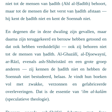
niet tot de mensen van ḥadīth (Ahl al-Ḥadīth) behoort,
maar tot de mensen die het verst van ḥadīth afstaan —
hij kent de ḥadīth niet en kent de Soennah niet.
En degenen die in deze dwaling zijn gevallen, maar
daarna zijn teruggekeerd en berouw hebben getoond en
dat ook hebben
verduidelijkt
— ook zij behoren niet
tot de mensen van ḥadīth. Al-Ghazālī, al-Djoewaynī,
ar-Rāzī, evenals ash-Shihristānī en een grote groep
anderen — zij kennen de ḥadīth niet en hebben de
Soennah niet bestudeerd, helaas. Je vindt hun boeken
vol met zwakke, verzonnen en gefabriceerde
overleveringen. Dat is de essentie van
‘ilm al-kalām
(
speculatieve theologie
).