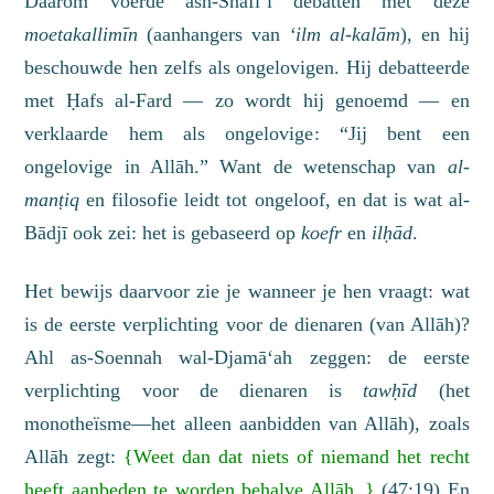
Daarom voerde ash-Shāfi‘ī debatten met deze
m
oe
takallimīn
(aanhangers van
‘ilm al-kalām
), en hij
beschouwde hen zelfs als ongelovigen. Hij debatteerde
met Ḥafs al-Fard — zo wordt hij genoemd — en
verklaarde hem als ongelovige: “Jij bent een
ongelovige in Allāh.” Want
de wetenschap van
al-
manṭiq
en filosofie
leidt
tot ongeloof, en dat is wat al-
Bādjī ook zei: het is gebaseerd op
koefr
en
ilḥād
.
Het bewijs daarvoor zie je wanneer je hen vraagt: wat
is de eerste verplichting voor de dienaren (van Allāh)?
Ahl as-Soennah wal-Djamā‘ah zeggen: de eerste
verplichting voor de dienaren is
tawḥīd
(het
monotheïsme
—het alleen aanbidden van Allāh
), zoals
Allāh zegt:
{
Weet dan dat
niets of niemand het recht
heeft aanbeden te worden behalve Allāh.
.
}
(47:19)
En