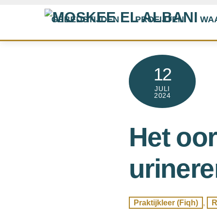
Skip
GEBEDSTIJDEN
PROFIJTEN
WA
to
content
12
JULI
2024
Het oor
urinere
Praktijkleer (Fiqh)
,
R