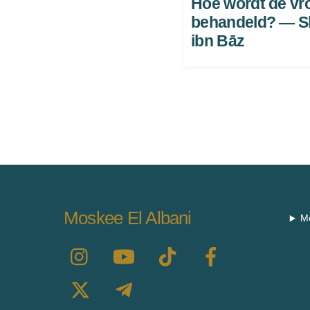
Hoe wordt de v
behandeld? — S
ibn Bāz
Moskee El Albani
M