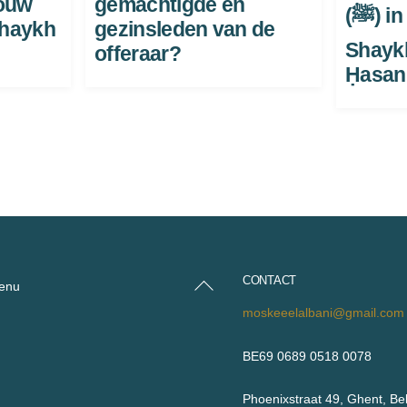
rouw
gemachtigde en
(ﷺ) in een droom —
haykh
gezinsleden van de
Shaykh
offeraar?
Ḥasan
CONTACT
Back
enu
To
moskeeelalbani@gmail.com
Top
BE69 0689 0518 0078
Phoenixstraat 49, Ghent, Be