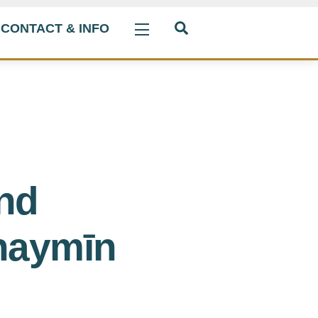
Search
CONTACT & INFO
Widgets
and
thaymīn