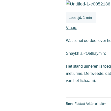
Vraag:
Wat is het oordeel over h
Shaykh al-‘Oethaymīn:
Het stand urineren is toe
met urine. De tweede: dat
van het lichaam).
Bron:
Fatāwā Arkān al-Islām