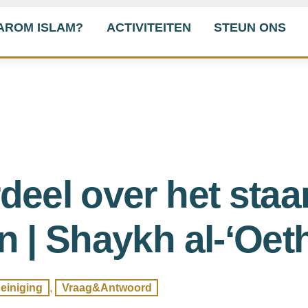
AROM ISLAM?
ACTIVITEITEN
STEUN ONS
deel over het sta
n | Shaykh al-‘Oe
einiging
,
Vraag&Antwoord