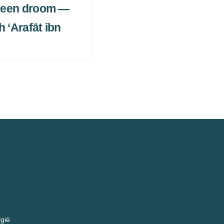
 ‘Arafāt ibn
lgië