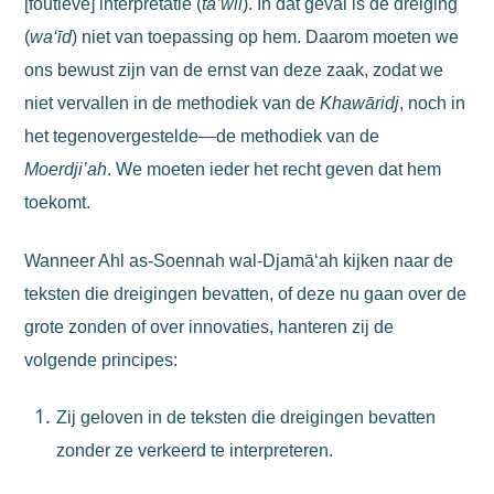
[foutieve] interpretatie (
ta’wīl
). In dat geval is de dreiging
(
wa‘īd
) niet van toepassing op hem.
Daarom moeten we
ons bewust zijn van de ernst van deze zaak, zodat we
niet vervallen in de methodiek van de
Khawāridj
, noch in
het tegenovergestelde—de methodiek van de
Moerdji’ah
. We moeten ieder het recht geven dat hem
toekomt.
Wanneer Ahl as-Soennah wal-Djamā‘ah kijken naar de
teksten die dreigingen bevatten, of deze nu gaan over de
grote zonden of over innovaties, hanteren zij de
volgende principes:
Zij geloven in de teksten die dreigingen bevatten
zonder ze verkeerd te interpreteren.