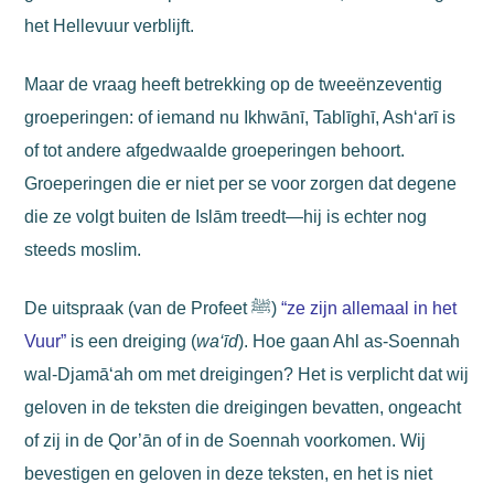
het Hellevuur verblijft.
Maar de vraag heeft betrekking op de tweeënzeventig
groeperingen: of iemand nu Ikhwānī, Tablīghī, Ash‘arī is
of tot andere afgedwaalde groeperingen behoort.
Groeperingen die er niet per se voor zorgen dat degene
die ze volgt buiten de Islām treedt—hij is echter nog
steeds moslim.
De uitspraak (van de Profeet ﷺ)
“ze zijn allemaal in het
Vuur”
is een dreiging (
wa‘īd
). Hoe gaan Ahl as-Soennah
wal-Djamā‘ah om met dreigingen? Het is verplicht dat wij
geloven in de teksten die dreigingen bevatten, ongeacht
of zij in de Qor’ān of in de Soennah voorkomen. Wij
bevestigen en geloven in deze teksten, en het is niet