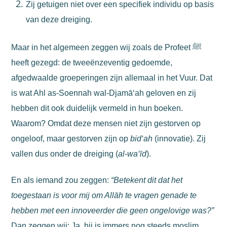
Zij getuigen niet over een specifiek individu op basis
van deze dreiging.
Maar in het algemeen zeggen wij zoals de Profeet ﷺ
heeft gezegd: de tweeënzeventig gedoemde,
afgedwaalde groeperingen zijn allemaal in het Vuur. Dat
is wat Ahl as-Soennah wal-Djamā‘ah geloven en zij
hebben dit ook duidelijk vermeld in hun boeken.
Waarom? Omdat deze mensen niet zijn gestorven op
ongeloof, maar gestorven zijn op
bid‘ah
(innovatie). Zij
vallen dus onder de dreiging (
al-wa‘īd
).
En als iemand zou zeggen:
“Betekent dit dat het
toegestaan is voor mij om Allāh te vragen genade te
hebben met een innoveerder die geen ongelovige was?”
Dan zeggen wij: Ja, hij is immers nog steeds moslim.