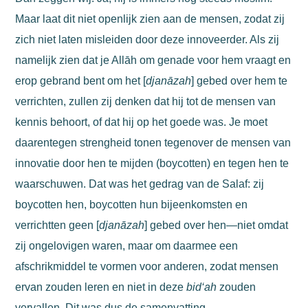
Maar laat dit niet openlijk zien aan de mensen, zodat zij
zich niet laten misleiden door deze innoveerder. Als zij
namelijk zien dat je Allāh om genade voor hem vraagt en
erop gebrand bent om het [
djanāzah
] gebed over hem te
verrichten, zullen zij denken dat hij tot de mensen van
kennis behoort, of dat hij op het goede was.
Je moet
daarentegen strengheid tonen tegenover de mensen van
innovatie door hen te mijden (boycotten) en tegen hen te
waarschuwen. Dat was het gedrag van de Salaf: zij
boycotten hen, boycotten hun bijeenkomsten en
verrichtten geen [
djanāzah
] gebed over hen—niet omdat
zij ongelovigen waren, maar om daarmee een
afschrikmiddel te vormen voor anderen, zodat mensen
ervan zouden leren en niet in deze
bid‘ah
zouden
vervallen. Dit was dus de samenvatting.