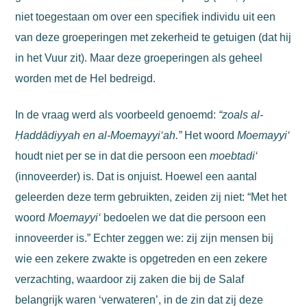
niet toegestaan om over een specifiek individu uit een
van deze groeperingen met zekerheid te getuigen (dat hij
in het Vuur zit). Maar deze groeperingen als geheel
worden met de Hel bedreigd.
In de vraag werd als voorbeeld genoemd:
“zoals al-
Ḥaddādiyyah en al-Moemayyi‘ah.”
Het woord
Moemayyi‘
houdt niet per se in dat die persoon een
moebtadi‘
(innoveerder) is. Dat is onjuist. H
oewel een aantal
geleerden deze term gebruikten, zeiden zij niet: “Met het
woord
Moemayyi‘
bedoelen we dat die persoon een
innoveerder is.” Echter zeggen we: zij zijn mensen bij
wie een zekere zwakte is opgetreden en een zekere
verzachting, waardoor zij zaken die bij de Salaf
belangrijk waren ‘verwateren’, in de zin dat zij deze