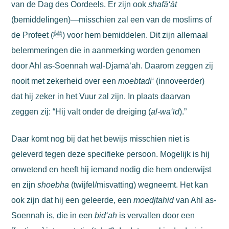
van de Dag des Oordeels. Er zijn ook
shafā‘āt
(bemiddelingen)—misschien zal een van de moslims of
de Profeet (ﷺ) voor hem bemiddelen.
Dit zijn allemaal
belemmeringen die in aanmerking worden genomen
door Ahl as-Soennah wal-Djamā‘ah. Daarom zeggen zij
nooit met zekerheid over een
moebtadi‘
(innoveerder)
dat hij zeker in het Vuur zal zijn. In plaats daarvan
zeggen zij: “Hij valt onder de dreiging (
al-wa‘īd
).”
Daar komt nog bij dat het bewijs misschien niet is
geleverd tegen deze specifieke persoon. Mogelijk is hij
onwetend en heeft hij iemand nodig die hem onderwijst
en zijn
shoebha
(twijfel/misvatting) wegneemt. Het kan
ook zijn dat hij een geleerde, een
moedjtahid
van Ahl as-
Soennah is, die in een
bid‘ah
is vervallen door een