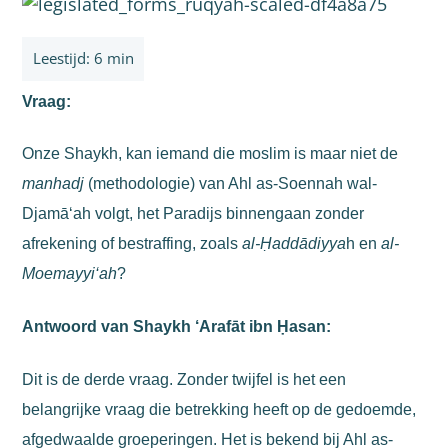
Vraag:
Onze Shaykh, kan iemand die moslim is maar niet de
manhadj
(methodologie) van Ahl as-Soennah wal-
Djamā‘ah volgt, het Paradijs binnen­gaan zonder
afrekening of bestraffing, zoals
al-Ḥaddādiyya
h en
al-
Moemayyi‘ah
?
Antwoord van Shaykh ‘Arafāt ibn Ḥasan:
Dit is de derde vraag. Zonder twijfel is het een
belangrijke vraag die betrekking heeft op de gedoemde,
afgedwaalde groeperingen.
Het is bekend bij Ahl as-