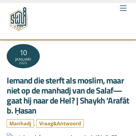
Skip
Me
to
content
10
JANUARI
2025
Iemand die sterft als moslim, maar
niet op de manhadj van de Salaf—
gaat hij naar de Hel? | Shaykh ‘Arafāt
b. Ḥasan
Manhadj
,
Vraag&Antwoord