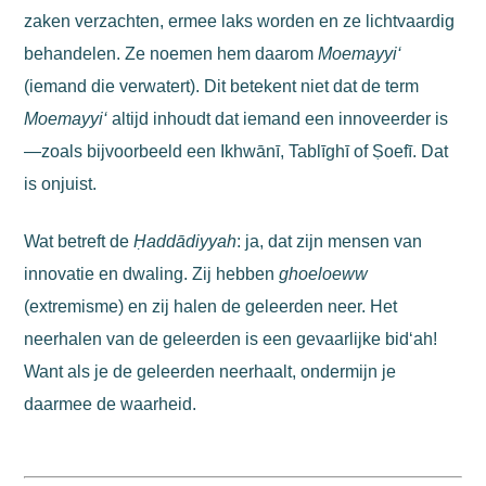
zaken verzachten, ermee laks worden en ze lichtvaardig
behandelen. Ze noemen hem daarom
Moemayyi‘
(iemand die verwatert). Dit betekent niet dat de term
Moemayyi‘
altijd inhoudt dat iemand een innoveerder is
—zoals bijvoorbeeld een Ikhwānī, Tablīghī of Ṣoefī. Dat
is onjuist.
Wat betreft de
Ḥaddādiyyah
: ja, dat zijn mensen van
innovatie en dwaling. Zij hebben
ghoeloeww
(extremisme) en zij halen de geleerden neer. Het
neerhalen van de geleerden is een gevaarlijke bid‘ah!
Want als je de geleerden neerhaalt, ondermijn je
daarmee de waarheid.