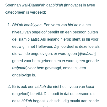
Soennah wal-Djamā‘ah dat
bid‘ah
(innovatie) in twee
categorieën is verdeeld:
Bid‘ah koefriyyah
: Een vorm van
bid‘ah
die het
niveau van ongeloof bereikt en een persoon buiten
de Islām plaatst. Als iemand hierop sterft, is hij voor
eeuwig in het Hellevuur. Zijn oordeel is dezelfde als
die van de ongelovigen: er wordt geen [
djanāzah
]
gebed voor hem gebeden en er wordt geen genade
(
raḥmah
) voor hem gevraagd, omdat hij een
ongelovige is.
Er is ook een
bid‘ah
die niet het niveau van
koefr
(ongeloof) bereikt. Dit houdt in dat de persoon die
deze
bid‘ah
begaat, zich schuldig maakt aan zonde