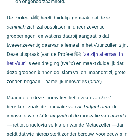
en ongehoorzaamheid.
De Profeet (ﷺ) heeft duidelijk gemaakt dat deze
oemmah
zich zal opsplitsen in drieënzeventig
groeperingen, en wat ons daarbij aangaat is dat
tweeënzeventig daarvan allemaal in het Vuur zullen zijn.
Deze uitspraak (van de Profeet ﷺ)
“ze zijn allemaal in
het Vuur”
is een dreiging (
wa‘īd
) en maakt duidelijk dat
deze groepen binnen de Islām vallen, maar dat zij grote
zonden begaan—namelijk innovaties (
bida‘
).
Maar indien deze innovaties het niveau van
koefr
bereiken, zoals de innovatie van
at-Tadjahhoem
, de
innovatie van
al-Qadariyyah
of de innovatie van
ar-Rafḍ
—het tot ongelovig verklaren van de Metgezellen—dan
geldt dat wie hierop sterft zonder berouw, voor eeuwig in