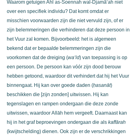
Waarom getuigen Ahl as-Soennah wal-Djamā‘ah niet
over een specifiek individu? Dat komt omdat er
misschien voorwaarden zijn die niet vervuld zijn, of er
zijn belemmeringen die verhinderen dat deze persoon in
het Vuur zal komen. Bijvoorbeeld: het is algemeen
bekend dat er bepaalde belemmeringen zijn die
voorkomen dat de dreiging (
wa‘īd
) van toepassing is op
een persoon. De persoon kan vóór zijn dood berouw
hebben getoond, waardoor dit verhindert dat hij het Vuur
binnengaat. Hij kan over goede daden (
ḥasanāt
)
beschikken die [zijn zonden] uitwissen. Hij kan
tegenslagen en rampen ondergaan die deze zonde
uitwissen, waardoor Allāh hem vergeeft. Daarnaast kan
hij in het graf beproevingen ondergaan die als
kaffārah
(kwijtschelding) dienen. Ook zijn er de verschrikkingen