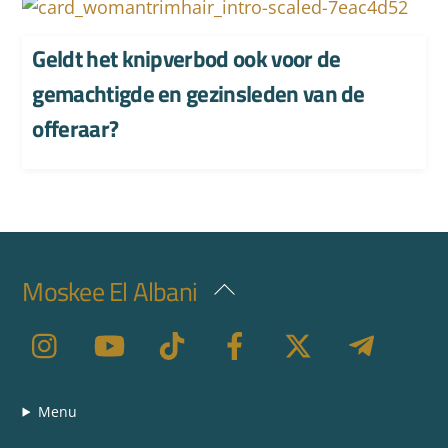
Geldt het knipverbod ook voor de
gemachtigde en gezinsleden van de
offeraar?
Moskee El Albani
Back
To
Top
Menu