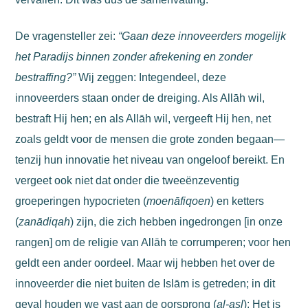
De vragensteller zei:
“Gaan deze innoveerders mogelijk
het Paradijs binnen zonder afrekening en zonder
bestraffing?”
Wij zeggen: Integendeel, deze
innoveerders staan onder de dreiging. Als Allāh wil,
bestraft Hij hen; en als Allāh wil, vergeeft Hij hen, net
zoals geldt voor de mensen die grote zonden begaan—
tenzij hun innovatie het niveau van ongeloof bereikt. En
vergeet ook niet dat onder die tweeënzeventig
groeperingen hypocrieten (
moenāfiqoen
) en ketters
(
zanādiqah
) zijn, die zich hebben ingedrongen [in onze
rangen] om de religie van Allāh te corrumperen; voor hen
geldt een ander oordeel. Maar wij hebben het over de
innoveerder die niet buiten de Islām is getreden; in dit
geval houden we vast aan de oorsprong (
al-aṣl
): Het is