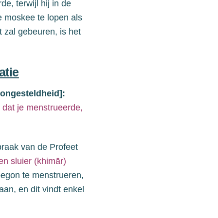
e, terwijl hij in de
e moskee te lopen als
et zal gebeuren, is het
atie
 ongesteldheid]:
 dat je menstrueerde,
praak van de
Profeet
n sluier (khimār)
egon te menstrueren
,
an, en dit vindt
enkel