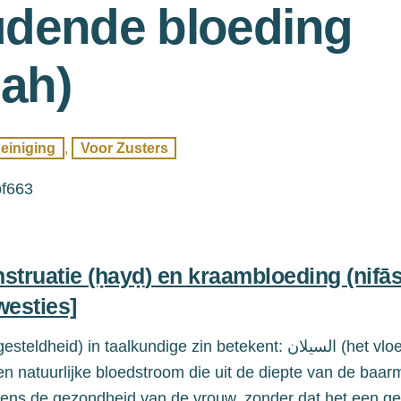
dende bloeding
ḍah)
einiging
,
Voor Zusters
struatie (ḥay
ḍ
) en kraambloeding (nifās
westies]
gesteldheid
) in taalkundige zin betekent:
السيلان
(
het vlo
en natuurlijke bloedstroom die uit de diepte van de baa
ijdens de gezondheid van de vrouw, zonder dat het een ge