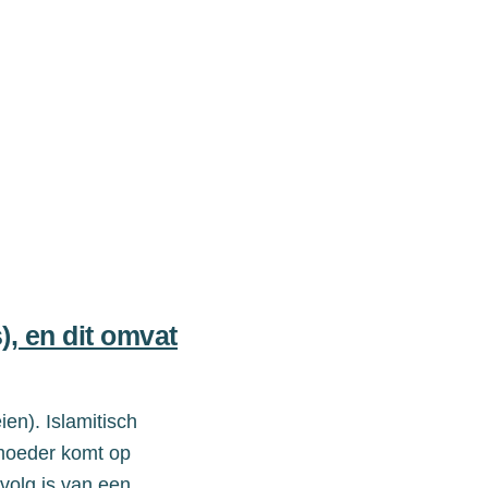
), en dit omvat
eien
)
. Islamitisch
rmoeder komt op
volg is van een