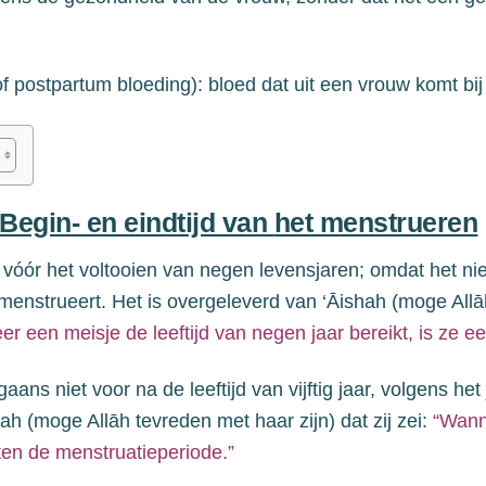
f postpartum bloeding): bloed dat uit een vrouw komt bij 
 Begin- en eindtijd van
het menstrueren
 vóór het voltooien van negen
levensjaren
; omdat het ni
menstrueert. Het is overgeleverd van ‘Āishah (moge All
er een meisje
de leeftijd van negen jaar bereikt
, is ze e
gaans niet voor na
de leeftijd van
vijftig jaar, volgens het
ah (moge Allāh tevreden met haar zijn) dat zij zei:
“Wanne
uiten de menstruatieperiode.”