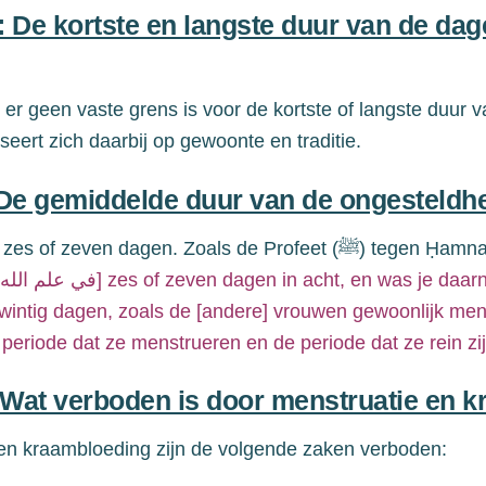
 De kortste en langste duur van de da
t er geen vaste grens is voor de kortste of langste duur
eert zich daarbij op gewoonte en traditie.
 De gemiddelde duur van de ongesteldh
zes of zeven dagen. Zoals de Profeet (
ﷺ
) tegen Ḥamnah
[في علم الله] zes
of zeven dagen in acht
,
en was je daar
twintig dagen, zoals
de
[andere]
vrouwen
gewoonlijk
men
e
periode
dat ze menstrueren en
de periode dat ze
rein zi
 Wat verboden is door menstruatie en 
n kraambloeding zijn de volgende zaken verboden: