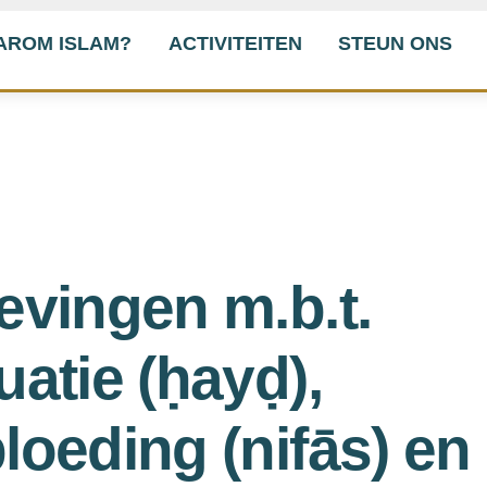
AROM ISLAM?
ACTIVITEITEN
STEUN ONS
evingen m.b.t.
atie (ḥayḍ),
oeding (nifās) en