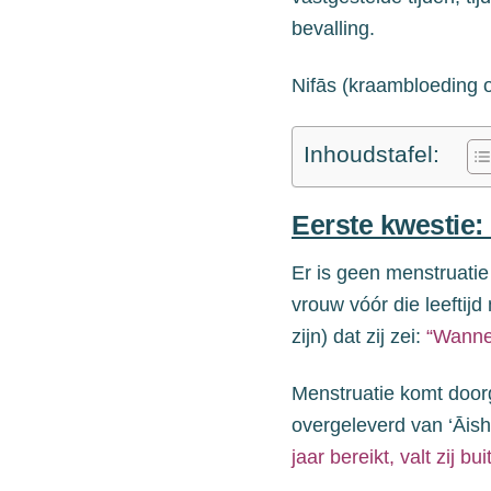
bevalling.
Nifās (kraambloeding o
Inhoudstafel:
Eerste kwestie:
Er is geen menstruatie
vrouw vóór die
leeftijd
zijn) dat zij zei:
“Wanne
Menstruatie komt door
overgeleverd van ‘Āish
jaar bereikt, valt zij b