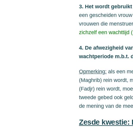
3. Het wordt gebruik
een gescheiden vrou
vrouwen
die
menstruere
zichzelf een
w
achttijd (
4.
De afwezigheid va
wachtperiode m.b.t. 
Opmerking:
als een m
(Maghrib)
rein wordt, 
(Fadjr)
rein wordt, moet
tweede gebed ook gel
de mening van de meer
Zesde kwestie: 