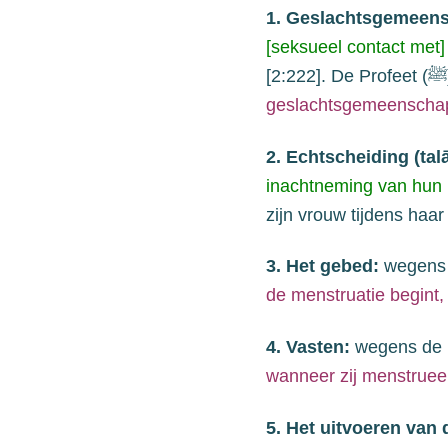
1. Geslachtsgemeen
[
seksueel contact met
]
[2:222]. De Profeet (
ﷺ
geslachtsgemeenschap
2. Echtscheiding (tal
inachtneming van hun
zijn vrouw tijdens haa
3. Het gebed:
wegens 
de menstruatie begint,
4. Vasten:
wegens de u
wanneer zij menstruee
5. Het uitvoeren van