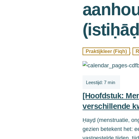
aanhou
(istiḥā
Praktijkleer (Fiqh)
,
R
[Hoofdstuk: Men
verschillende k
Ḥayḍ (menstruatie,
on
gezien betekent het: e
vastgestelde tijden, t