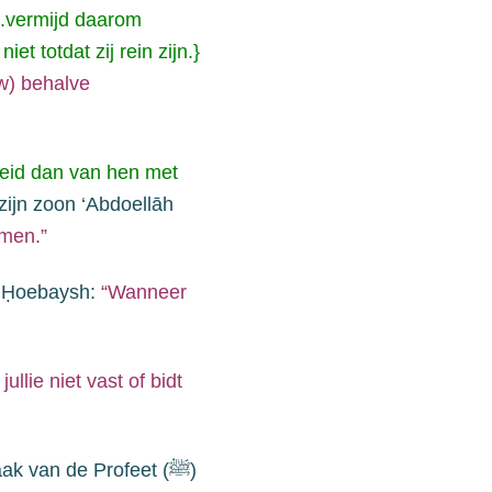
..vermijd daarom
 totdat zij rein zijn.
}
uw)
behalve
eid dan van hen met
zijn zoon
‘Abdoellāh
emen.”
ī Ḥoebaysh:
“Wanneer
jullie niet vast of bidt
aak van de
Profeet (
ﷺ
)