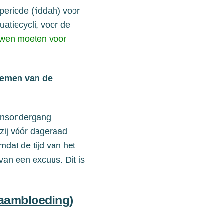
periode (
‘
iddah) voor
uatiecycli
, voor
de
uwen moeten voor
 nemen van de
onsondergang
zij vóór
dageraad
mdat de tijd van het
 van een excuus
. Dit is
.
raambloeding)