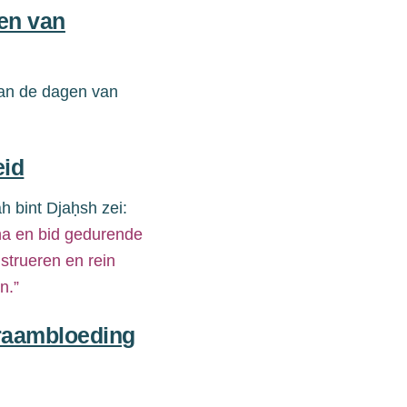
gen van
 van de dagen van
eid
 bint Djaḥsh zei:
na en bid
gedurende
strueren en
rein
jn.”
kraambloeding