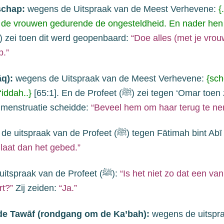
schap:
wegens de Uitspraak van de Meest Verhevene
:
{
de vrouwen gedurende de ongesteldheid. En nader hen niet
) zei toen dit werd geopenbaard:
“Doe alles
(met je vro
.”
āq):
wegens de Uitspraak van de Meest Verhevene
:
{
sch
‘iddah..}
[
65
:1]. En de Profeet (
ﷺ
) zei tegen
‘Omar
toen 
r menstruatie scheidde:
“Beveel hem om haar terug te n
de uitspraak van de Profeet
(
ﷺ
) tegen Fātimah bint Ab
 laat dan het gebed.”
itspraak van de Profeet
(
ﷺ
):
“Is het niet zo dat een van 
rt?”
Zij zeiden:
“Ja.”
 de Tawāf (rondgang om de Ka’bah):
wegens de uitspr