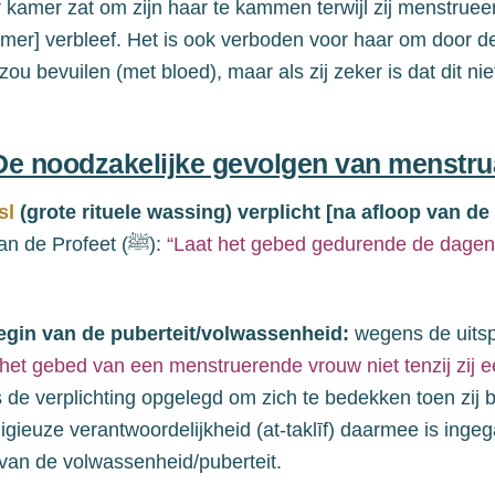
ar kamer zat om zijn haar te kammen terwijl zij menstrueerd
amer]
verbleef. Het is ook verboden voor haar om door d
e zou bevuilen
(met bloed)
, maar als zij zeker is dat dit ni
 De noodzakelijke gevolgen van menstru
sl
(grote rituele wassing)
verplicht
[na afloop van de
an de
Profeet (
ﷺ
):
“Laat het gebed gedurende de dagen
begin van de puberteit/volwassenheid:
wegens de uits
het gebed van een menstruerende vrouw niet tenzij zij ee
s
de verplichting opgelegd om zich te bedekken toen zij
b
ligieuze verantwoordelijkheid
(at-taklīf)
daarmee is ingega
n van de volwassenheid/
puberteit
.