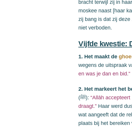
bracht terwijl zij in ha
moskee
naast [haar k
zij bang is dat zij dez
niet verboden.
Vijfde kwestie:
1. Het
maakt
de
ghoe
wegens de uitspraak v
en was je dan en bid.”
2. Het markeert het 
(
ﷺ
):
“Allāh accepteert 
draagt.”
Haar werd
du
wat aangeeft dat de re
plaats bij het bereike