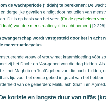
t om de wachtperiode (‘iddah) te berekenen
: De wacht
w en
dergelijke
gevallen
eindigt door het tellen van menstr
n. Dit is op
basis van het vers:
{En de gescheiden vro
‘i
ddah) van
d
rie menstruatiecycli in acht nemen.}
[2:228]
n zwangerschap wordt vastgesteld
door het in acht
de menstruatiecyclus.
enstruerende
vrouw
of vrouw
met kraambloeding
vóór z
moet zij het Dhohr en ‘Aṣr-gebed van die dag bidden. Als 
 zij het Maghrib en ‘Ishā’-gebed van die nacht bidden, o
dt
als tijd
voor het eerste gebed in geval van
het hebben
derheid van de geleerden: Mālik, ash-Shāfi‘ī en Aḥmed
De kortste en langste duur van nifās (k