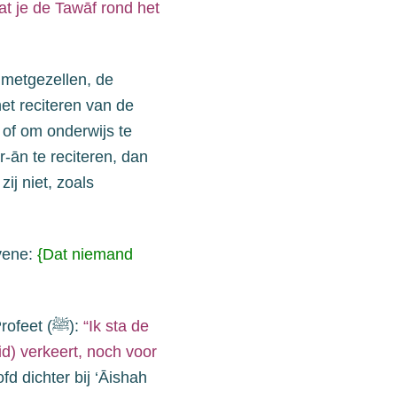
at je de
Tawāf
rond
het
 metgezellen,
de
et reciteren van de
,
of om onderwijs te
r-ān te reciteren, dan
 zij niet
, zoals
vene
:
{
Dat niemand
rofeet (
ﷺ
):
“Ik sta de
d) verkeert
, noch voor
ofd dichter bij ‘Āishah