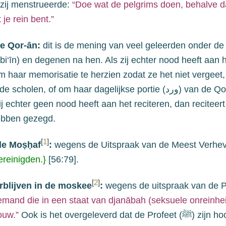
 zij menstrueerde:
“Doe wat de pelgrims doen, behalve d
 je rein bent.”
de Qor-ān:
dit is de mening van veel geleerden onder de
ābi‘īn) en degenen na hen
. Als zij echter
nood heeft aan h
om haar memorisatie te herzien
zodat ze het niet vergeet
 de scholen
,
of om haar dagelijkse portie (
ورد
) van de Qo
ij
echter geen nood heeft aan het reciteren
, dan
reciteert
ebben gezegd.
[
1
]
de Moṣḥaf
:
wegens de Uitspraak van de Meest Verhe
ereinigden.
}
[
56
:79].
[
2
]
rblijven in de moskee
:
wegens de uitspraak van de
P
iemand die
in een staat van djanābah (seksuele onreinhei
ouw.”
Ook is het overgeleverd dat de Profeet (
ﷺ
) zijn ho