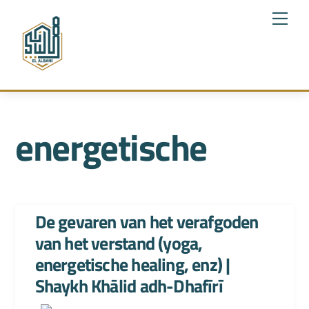
Skip
Me
to
content
energetische
De gevaren van het verafgoden
van het verstand (yoga,
energetische healing, enz) |
Shaykh Khālid adh-Dhafīrī