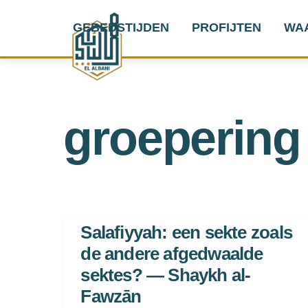
Skip
GEBEDSTIJDEN
PROFIJTEN
WA
to
content
groepering
Salafiyyah: een sekte zoals
de andere afgedwaalde
sektes? — Shaykh al-
Fawzān