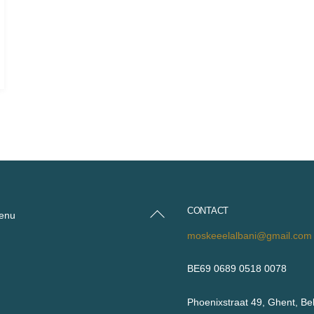
CONTACT
Back
enu
To
moskeeelalbani@gmail.com
Top
BE69 0689 0518 0078
Phoenixstraat 49, Ghent, Be