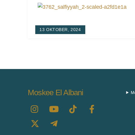
13 OKTOBER, 2024
Moskee El Albani
M