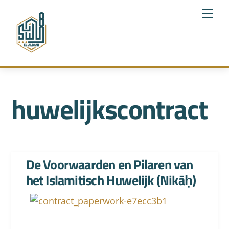
Skip
Me
to
content
huwelijkscontract
De Voorwaarden en Pilaren van
het Islamitisch Huwelijk (Nikāḥ)