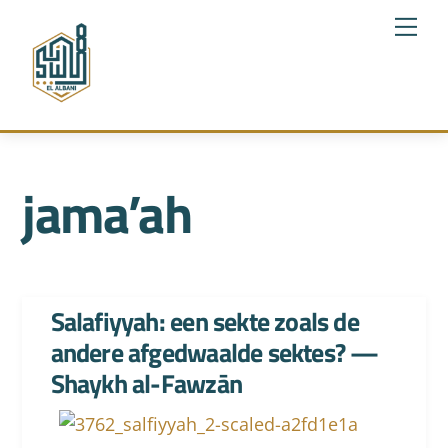
Skip
Me
to
content
jama’ah
Salafiyyah: een sekte zoals de
andere afgedwaalde sektes? —
Shaykh al-Fawzān