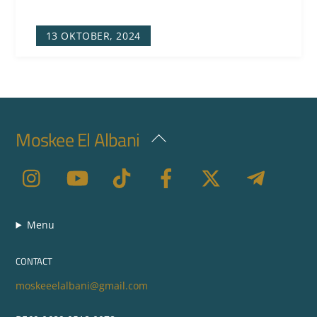
13 OKTOBER, 2024
Moskee El Albani
Back
To
Top
Menu
CONTACT
moskeeelalbani@gmail.com