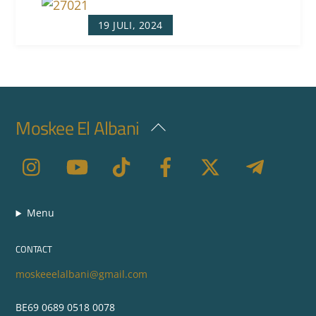
19 JULI, 2024
Moskee El Albani
Back
To
Top
Menu
CONTACT
moskeeelalbani@gmail.com
BE69 0689 0518 0078