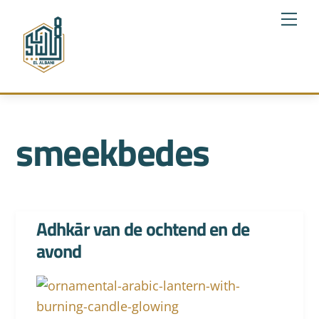
Skip
Me
to
content
smeekbedes
Adhkār van de ochtend en de
avond