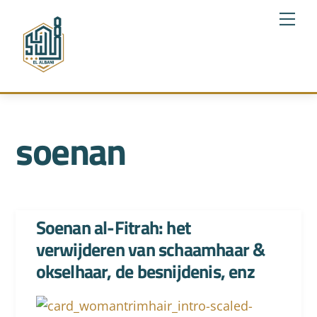
Skip
Me
to
content
soenan
Soenan al-Fitrah: het
verwijderen van schaamhaar &
okselhaar, de besnijdenis, enz