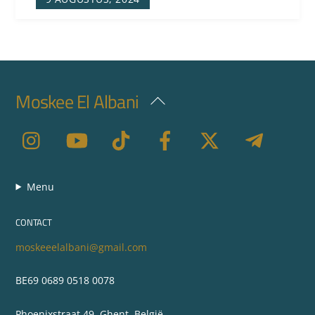
Moskee El Albani
Back
To
Top
Menu
CONTACT
moskeeelalbani@gmail.com
BE69 0689 0518 0078
Phoenixstraat 49, Ghent, België