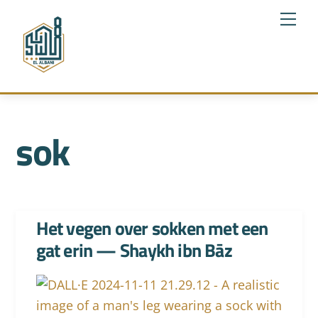
Skip
Me
to
content
sok
Het vegen over sokken met een
gat erin — Shaykh ibn Bāz