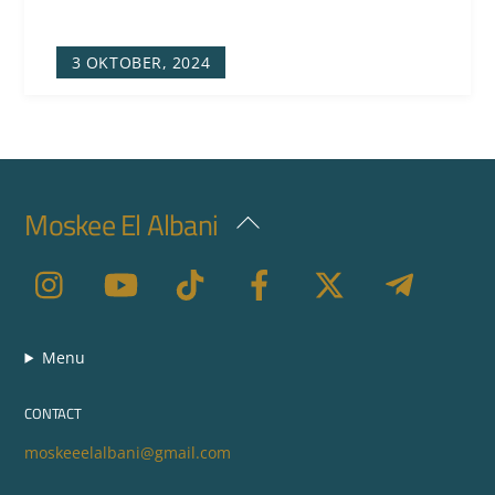
3 OKTOBER, 2024
Moskee El Albani
Back
To
Top
Menu
CONTACT
moskeeelalbani@gmail.com