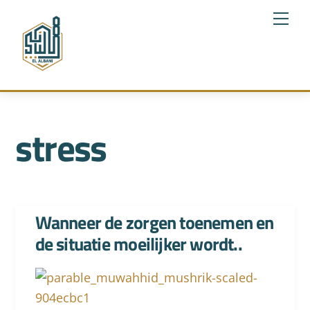
Skip
Me
to
content
stress
Wanneer de zorgen toenemen en
de situatie moeilijker wordt..