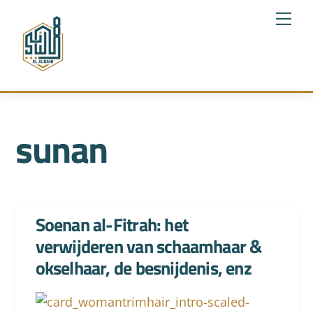
Skip
Me
to
content
sunan
Soenan al-Fitrah: het
verwijderen van schaamhaar &
okselhaar, de besnijdenis, enz