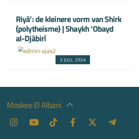
Riyā’: de kleinere vorm van Shirk
(polytheisme) | Shaykh ‘Obayd
al-Djābirī
3 JULI, 2024
Moskee El Albani
Back
To
Top