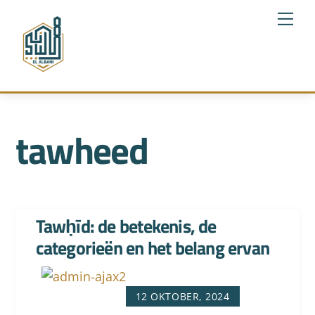
Skip
Me
to
content
tawheed
Tawḥīd: de betekenis, de
categorieën en het belang ervan
12 OKTOBER, 2024