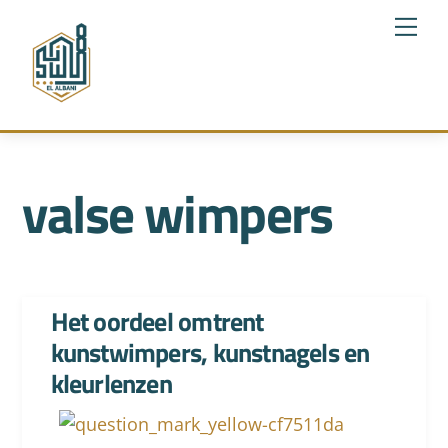
Skip
Me
to
content
valse wimpers
Het oordeel omtrent
kunstwimpers, kunstnagels en
kleurlenzen