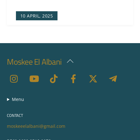
10 APRIL, 2025
Moskee El Albani
Back
To
Top
Menu
CONTACT
moskeeelalbani@gmail.com