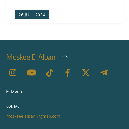
26 JULI, 2024
Moskee El Albani
Back
To
Top
Menu
CONTACT
moskeeelalbani@gmail.com