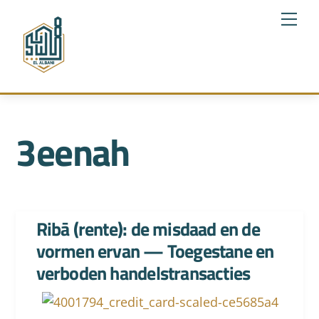
Skip
Me
to
content
3eenah
Ribā (rente): de misdaad en de
vormen ervan — Toegestane en
verboden handelstransacties