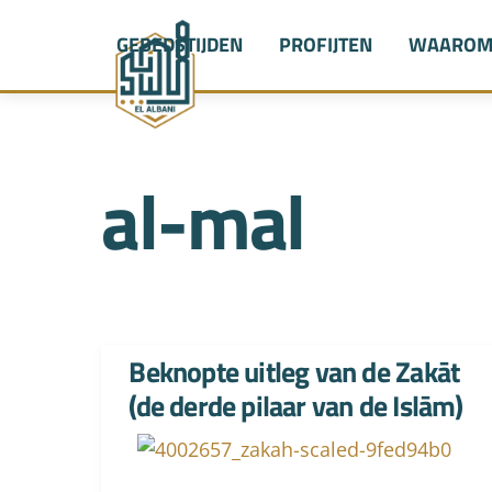
Skip
GEBEDSTIJDEN
PROFIJTEN
WAAROM 
to
content
al-mal
Beknopte uitleg van de Zakāt
(de derde pilaar van de Islām)