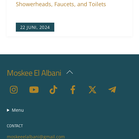
22 JUNI, 2024
Moskee El Albani
Back
To
Top
Menu
CONTACT
moskeeelalbani@gmail.com