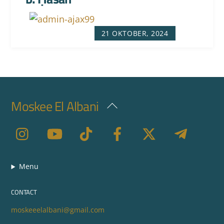
21 OKTOBER, 2024
Moskee El Albani
Back
To
Top
Menu
CONTACT
moskeeelalbani@gmail.com