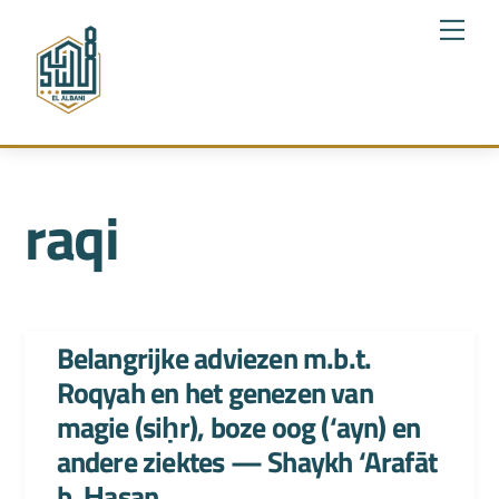
Skip
Me
to
content
raqi
Belangrijke adviezen m.b.t.
Roqyah en het genezen van
magie (siḥr), boze oog (‘ayn) en
andere ziektes — Shaykh ‘Arafāt
b. Ḥasan