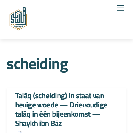
Skip
Me
to
content
scheiding
Talāq (scheiding) in staat van
hevige woede — Drievoudige
talāq in één bijeenkomst —
Shaykh ibn Bāz