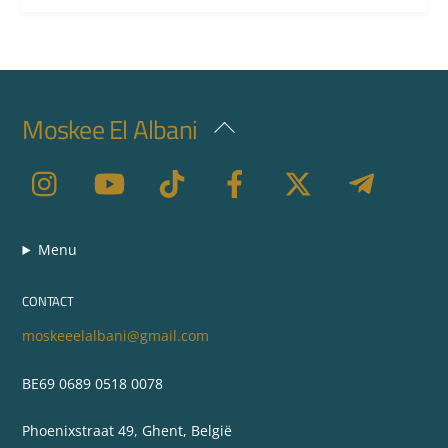
Moskee El Albani
Back
To
Top
Menu
CONTACT
moskeeelalbani@gmail.com
BE69 0689 0518 0078
Phoenixstraat 49, Ghent, België