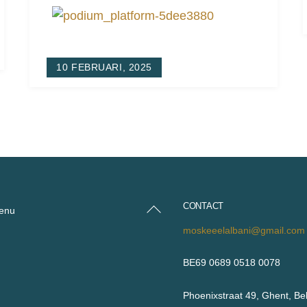
10 FEBRUARI, 2025
CONTACT
Back
enu
To
moskeeelalbani@gmail.com
Top
BE69 0689 0518 0078
Phoenixstraat 49, Ghent, Be