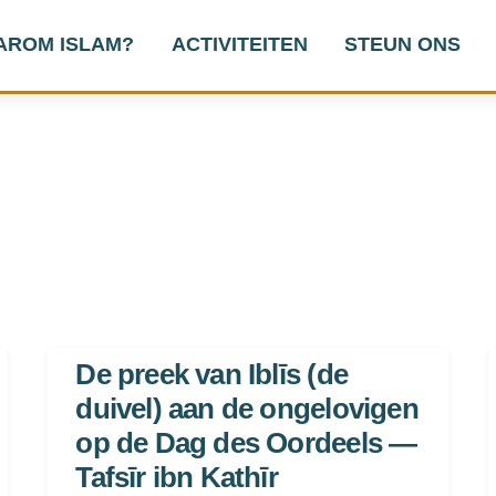
AROM ISLAM?
ACTIVITEITEN
STEUN ONS
De preek van Iblīs (de
duivel) aan de ongelovigen
op de Dag des Oordeels —
Tafsīr ibn Kathīr