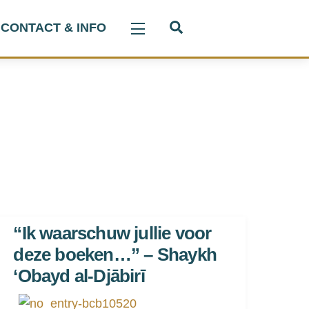
Search
CONTACT & INFO
Widgets
“Ik waarschuw jullie voor
deze boeken…” – Shaykh
‘Obayd al-Djābirī