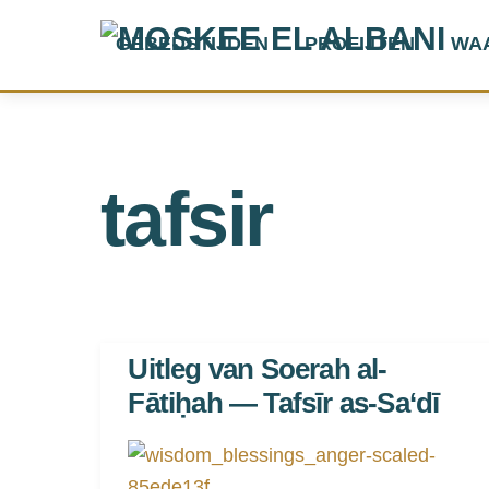
Skip
GEBEDSTIJDEN
PROFIJTEN
WA
to
content
tafsir
Uitleg van Soerah al-
Fātiḥah — Tafsīr as-Sa‘dī