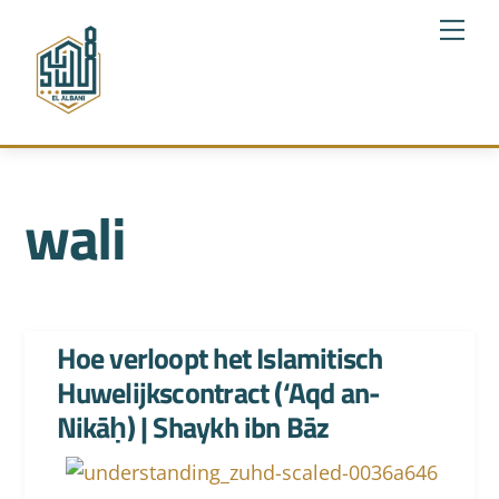
Skip
Me
to
content
wali
Hoe verloopt het Islamitisch
Huwelijkscontract (‘Aqd an-
Nikāḥ) | Shaykh ibn Bāz