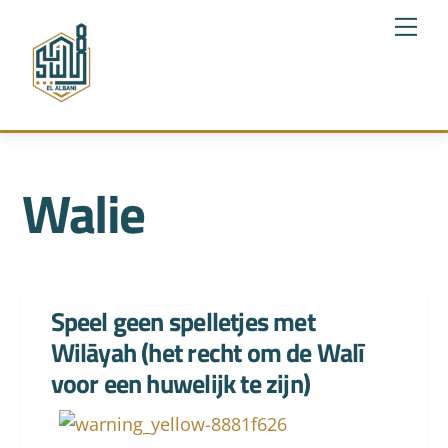
Skip
Me
to
content
Walie
Speel geen spelletjes met
Wilāyah (het recht om de Walī
voor een huwelijk te zijn)