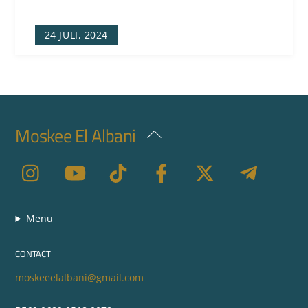
24 JULI, 2024
Moskee El Albani
Back
To
Top
Menu
CONTACT
moskeeelalbani@gmail.com