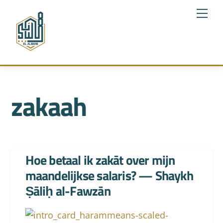
Skip
Me
to
content
zakaah
Hoe betaal ik zakāt over mijn
maandelijkse salaris? — Shaykh
Ṣāliḥ al-Fawzān